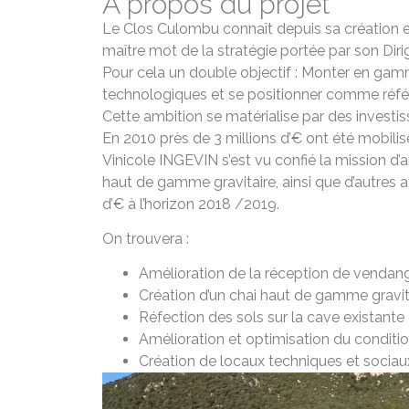
A propos du projet
Le Clos Culombu connaît depuis sa création e
maître mot de la stratégie portée par son Dir
Pour cela un double objectif : Monter en gam
technologiques et se positionner comme réfé
Cette ambition se matérialise par des investiss
En 2010 près de 3 millions d’€ ont été mobili
Vinicole INGEVIN s’est vu confié la mission d’
haut de gamme gravitaire, ainsi que d’autres a
d’€ à l’horizon 2018 /2019.
On trouvera :
Amélioration de la réception de venda
Création d’un chai haut de gamme gravita
Réfection des sols sur la cave existante
Amélioration et optimisation du conditi
Création de locaux techniques et sociau